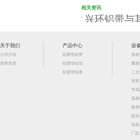
相关资讯
兴环铝带与
关于我们
产品中心
设
公司介绍
铝塑管铝带
原材
荣誉资质
铝塑管铝箔
覆膜
铝塑管铝卷
二次
滚剪
半成
高精
检测
硫化
包装
厂区